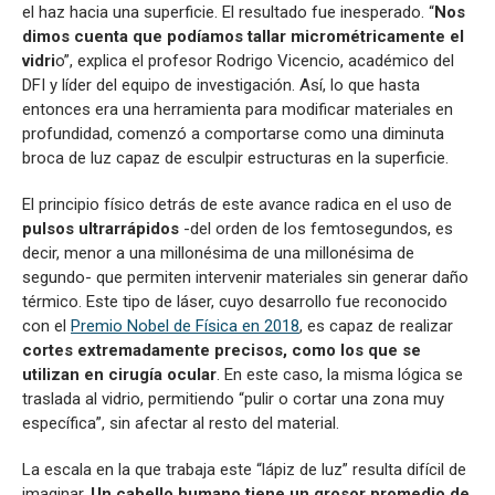
el haz hacia una superficie. El resultado fue inesperado. “
Nos
dimos cuenta que podíamos tallar micrométricamente el
vidri
o”, explica el profesor Rodrigo Vicencio, académico del
DFI y líder del equipo de investigación. Así, lo que hasta
entonces era una herramienta para modificar materiales en
profundidad, comenzó a comportarse como una diminuta
broca de luz capaz de esculpir estructuras en la superficie.
El principio físico detrás de este avance radica en el uso de
pulsos ultrarrápidos
-del orden de los femtosegundos, es
decir, menor a una millonésima de una millonésima de
segundo- que permiten intervenir materiales sin generar daño
térmico. Este tipo de láser, cuyo desarrollo fue reconocido
con el
Premio Nobel de Física en 2018
, es capaz de realizar
cortes extremadamente precisos, como los que se
utilizan en cirugía ocular
. En este caso, la misma lógica se
traslada al vidrio, permitiendo “pulir o cortar una zona muy
específica”, sin afectar al resto del material.
La escala en la que trabaja este “lápiz de luz” resulta difícil de
imaginar.
Un cabello humano tiene un grosor promedio de