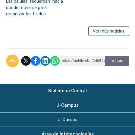
Las células “recuerdan” hacia
dónde moverse para
organizar los tejidos
Ver más noticias
https://uchile.cl/df240514
COPIAR
Subir
Biblioteca Central
U-Campus
U-Cursos
Área de Infotecnologías