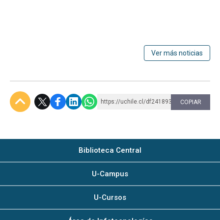
Ver más noticias
https://uchile.cl/df241893
COPIAR
Subir
Biblioteca Central
U-Campus
U-Cursos