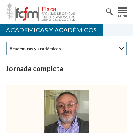
MENÚ
ACADÉMICAS Y ACADÉMICOS
PORTADA
DEPARTAMENTO
Académicas y académicos
ACADÉMICAS/OS
DOCENCIA
Jornada completa
INVESTIGACIÓN
EXTENSIÓN