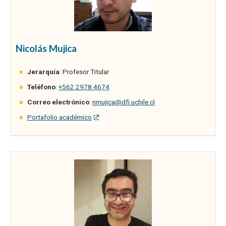
Nicolás Mujica
Jerarquía
: Profesor Titular
Teléfono
:
+562 2978 4674
Correo electrónico
:
nmujica@dfi.uchile.cl
Portafolio académico