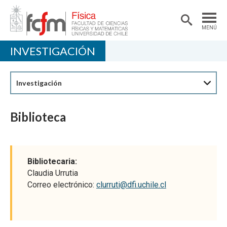
MENÚ
INVESTIGACIÓN
PORTADA
DEPARTAMENTO
Investigación
ACADÉMICAS/OS
DOCENCIA
Biblioteca
INVESTIGACIÓN
EXTENSIÓN
Bibliotecaria:
Claudia Urrutia
Correo electrónico:
clurruti@dfi.uchile.cl