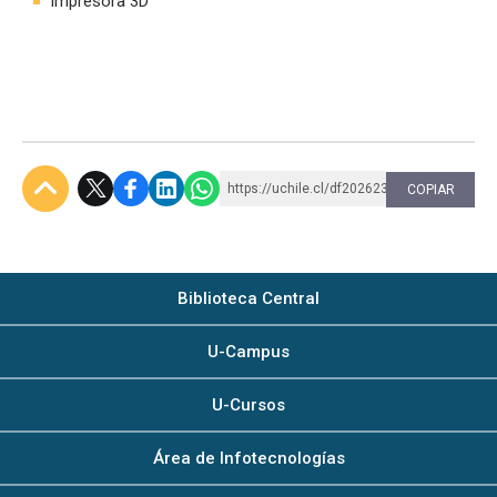
Impresora 3D
https://uchile.cl/df202623
COPIAR
Subir
Biblioteca Central
U-Campus
U-Cursos
Área de Infotecnologías