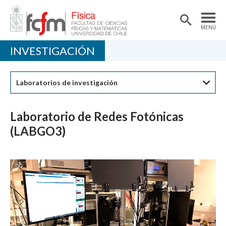
MENÚ
INVESTIGACIÓN
PORTADA
DEPARTAMENTO
Laboratorios de investigación
ACADÉMICAS/OS
DOCENCIA
Laboratorio de Redes Fotónicas
(LABGO3)
INVESTIGACIÓN
EXTENSIÓN