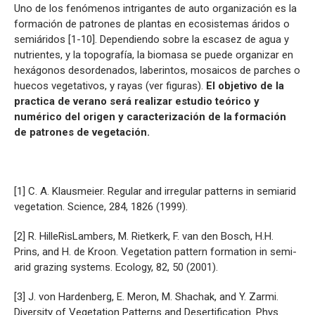
Uno de los fenómenos intrigantes de auto organización es la
formación de patrones de plantas en ecosistemas áridos o
semiáridos [1-10]. Dependiendo sobre la escasez de agua y
nutrientes, y la topografía, la biomasa se puede organizar en
hexágonos desordenados, laberintos, mosaicos de parches o
huecos vegetativos, y rayas (ver figuras).
El objetivo de la
practica de verano será realizar estudio teórico y
numérico del origen y caracterización de la formación
de patrones de vegetación.
[1] C. A. Klausmeier. Regular and irregular patterns in semiarid
vegetation. Science, 284, 1826 (1999).
[2] R. HilleRisLambers, M. Rietkerk, F. van den Bosch, H.H.
Prins, and H. de Kroon. Vegetation pattern formation in semi-
arid grazing systems. Ecology, 82, 50 (2001).
[3] J. von Hardenberg, E. Meron, M. Shachak, and Y. Zarmi.
Diversity of Vegetation Patterns and Desertification. Phys.