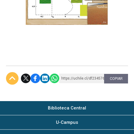
https://uchile.cl/df234576
COPIAR
Subir
Biblioteca Central
U-Campus