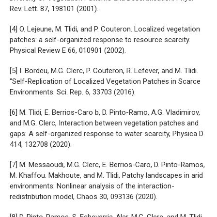
Rev. Lett. 87, 198101 (2001).
[4] O. Lejeune, M. Tlidi, and P. Couteron. Localized vegetation
patches: a self-organized response to resource scarcity.
Physical Review E 66, 010901 (2002).
[5] I. Bordeu, M.G. Clerc, P. Couteron, R. Lefever, and M. Tlidi.
"Self-Replication of Localized Vegetation Patches in Scarce
Environments. Sci. Rep. 6, 33703 (2016).
[6] M. Tlidi, E. Berrios-Caro b, D. Pinto-Ramo, A.G. Vladimirov,
and M.G. Clerc, Interaction between vegetation patches and
gaps: A self-organized response to water scarcity, Physica D
414, 132708 (2020).
[7] M. Messaoudi, M.G. Clerc, E. Berrios-Caro, D. Pinto-Ramos,
M. Khaffou. Makhoute, and M. Tlidi, Patchy landscapes in arid
environments: Nonlinear analysis of the interaction-
redistribution model, Chaos 30, 093136 (2020).
[8] D. Pinto-Ramos, S. Echeverria-Alar, M.G. Clerc, and M. Tlidi,