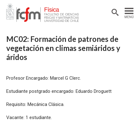
MENÚ
PORTADA
MC02: Formación de patrones de
DEPARTAMENTO
vegetación en climas semiáridos y
áridos
ACADÉMICAS/OS
DOCENCIA
Profesor Encargado: Marcel G Clerc.
INVESTIGACIÓN
Estudiante postgrado encargado: Eduardo Droguett
EXTENSIÓN
Requisito: Mecánica Clásica.
Vacante: 1 estudiante.