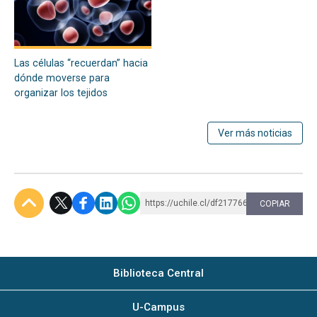
Las células “recuerdan” hacia
dónde moverse para
organizar los tejidos
Ver más noticias
https://uchile.cl/df217766
COPIAR
Subir
Biblioteca Central
U-Campus