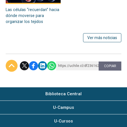
Las células “recuerdan” hacia
dónde moverse para
organizar los tejidos
Ver más noticias
https://uchile.cl/df236162
COPIAR
Subir
Biblioteca Central
U-Campus
U-Cursos