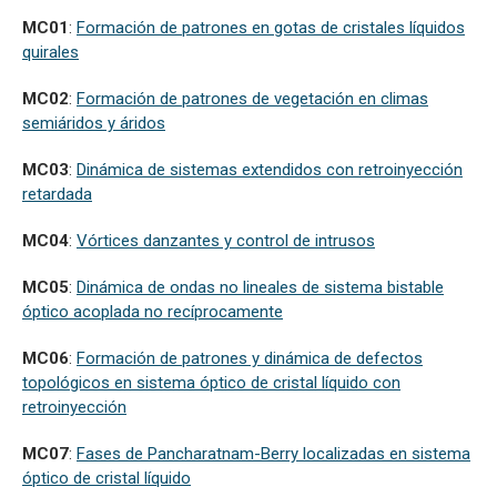
MC01
:
Formación de patrones en gotas de cristales líquidos
quirales
MC02
:
Formación de patrones de vegetación en climas
semiáridos y áridos
MC03
:
Dinámica de sistemas extendidos con retroinyección
retardada
MC04
:
Vórtices danzantes y control de intrusos
MC05
:
Dinámica de ondas no lineales de sistema bistable
óptico acoplada no recíprocamente
MC06
:
Formación de patrones y dinámica de defectos
topológicos en sistema óptico de cristal líquido con
retroinyección
MC07
:
Fases de Pancharatnam-Berry localizadas en sistema
óptico de cristal líquido