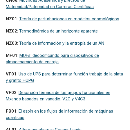
CH06
:
Movilidad Académica y Efectos de
Maternidad/Paternidad en Carreras Científicas
NZ01
:
Teoría de perturbaciones en modelos cosmológicos
NZ02
:
Termodinámica de un horizonte aparente
NZ03
:
Teoría de información y la entropía de un AN
MF01
:
MOFs: decodificando para dispositivos de
almacenamiento de energía
VF01
:
Uso de UPS para determinar función trabajo de la plata
y grafito HOPG
VF02
:
Desorción térmica de los grupos funcionales en
Mxenos basados en vanadio: V2C y V4C3
FB01
:
El espín en los flujos de información de máquinas
cuánticas
AL01
:
Altermagnetism in Copper Lands