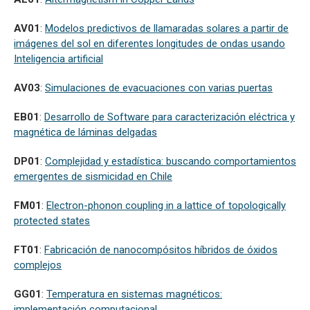
AV01
:
Modelos predictivos de llamaradas solares a partir de
imágenes del sol en diferentes longitudes de ondas usando
Inteligencia artificial
AV03
:
Simulaciones de evacuaciones con varias puertas
EB01
:
Desarrollo de Software para caracterización eléctrica y
magnética de láminas delgadas
DP01
:
Complejidad y estadística: buscando comportamientos
emergentes de sismicidad en Chile
FM01
:
Electron-phonon coupling in a lattice of topologically
protected states
FT01
:
Fabricación de nanocompósitos híbridos de óxidos
complejos
GG01
:
Temperatura en sistemas magnéticos:
implementación computacional