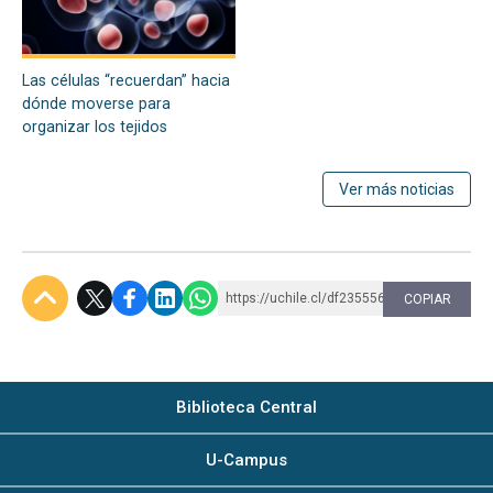
Las células “recuerdan” hacia
dónde moverse para
organizar los tejidos
Ver más noticias
https://uchile.cl/df235556
COPIAR
Subir
Biblioteca Central
U-Campus