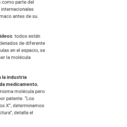
n como parte del
 internacionales
ármaco antes de su
fideos
: todos están
ordenados de diferente
las en el espacio, se
ser la molécula
 la industria
 cada medicamento
,
a misma molécula pero
or patente. “Los
ayos X”, determinamos
tura”, detalla el