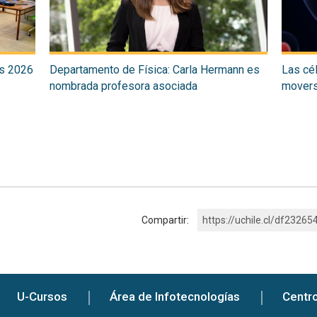
cs 2026
Departamento de Física: Carla Hermann es
Las cél
nombrada profesora asociada
moverse
Compartir:
https://uchile.cl/df23265
U-Cursos
Área de Infotecnologías
Centr