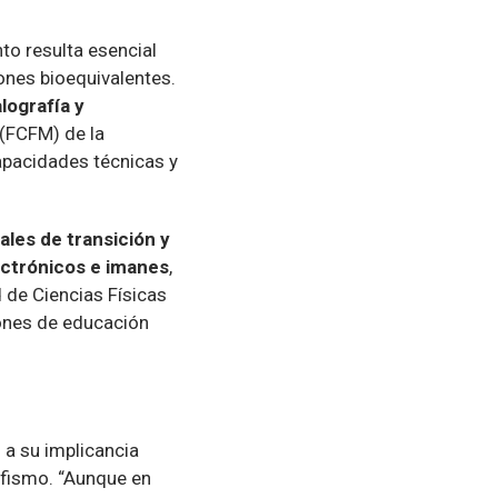
to resulta esencial
iones bioequivalentes.
lografía y
 (FCFM) de la
apacidades técnicas y
les de transición y
ectrónicos e imanes
,
d de Ciencias Físicas
iones de educación
 a su implicancia
orfismo. “Aunque en