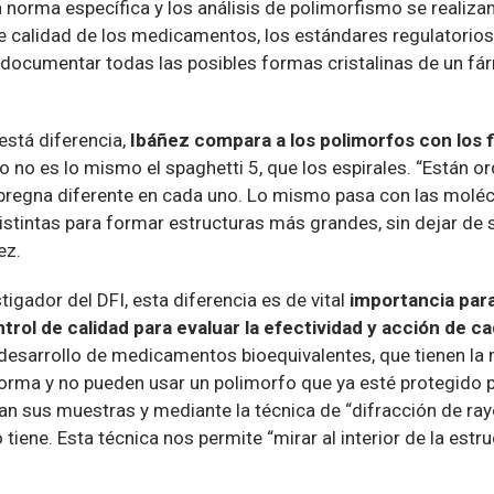
 norma específica y los análisis de polimorfismo se realiza
e calidad de los medicamentos, los estándares regulatorios
y documentar todas las posibles formas cristalinas de un f
stá diferencia,
Ibáñez compara a los polimorfos con los 
o no es lo mismo el spaghetti 5, que los espirales. “Están 
mpregna diferente en cada uno. Lo mismo pasa con las molécu
stintas para formar estructuras más grandes, sin dejar de 
ez.
tigador del DFI, esta diferencia es de vital
importancia para
trol de calidad para evaluar la efectividad y acción de
 desarrollo de medicamentos bioequivalentes, que tienen l
forma y no pueden usar un polimorfo que ya esté protegido p
ían sus muestras y mediante la técnica de “difracción de r
tiene. Esta técnica nos permite “mirar al interior de la estruc