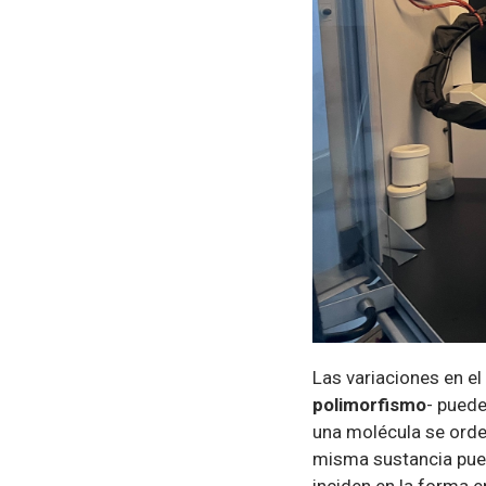
Las variaciones en e
polimorfismo
- puede
una molécula se orden
misma sustancia pued
inciden en la forma 