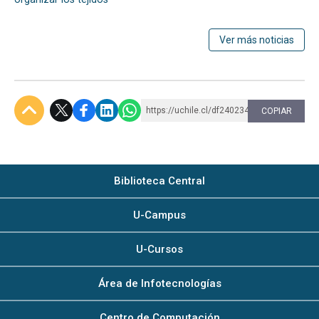
Ver más noticias
https://uchile.cl/df240234
COPIAR
Subir
Biblioteca Central
U-Campus
U-Cursos
Área de Infotecnologías
Centro de Computación